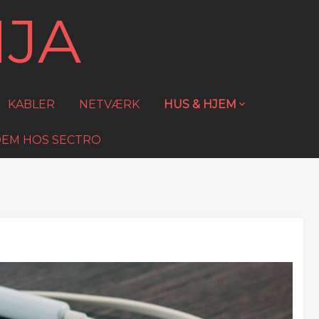
NJA
KABLER
NETVÆRK
HUS & HJEM
 DEM HOS SECTRO