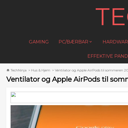
T
GAMING
PC/BÆRBAR
HARDWAR
EFFEKTIVE PAND
TechNinja
>
Hus & Hjem
>
Ventilator og Apple AirPods til sommeren 2
Ventilator og Apple AirPods til so