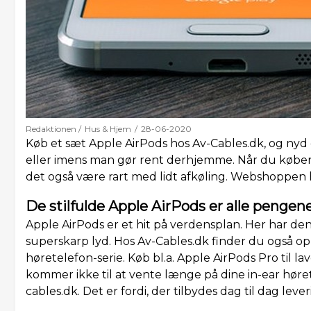
Redaktionen /
Hus & Hjem
/
28-06-2020
Køb et sæt Apple AirPods hos Av-Cables.dk, og nyd go
eller imens man gør rent derhjemme. Når du køber 
det også være rart med lidt afkøling. Webshoppen he
De stilfulde Apple AirPods er alle pengen
Apple AirPods er et hit på verdensplan. Her har de
superskarp lyd. Hos Av-Cables.dk finder du også opla
høretelefon-serie. Køb bl.a. Apple AirPods Pro til la
kommer ikke til at vente længe på dine in-ear høre
cables.dk. Det er fordi, der tilbydes dag til dag lever