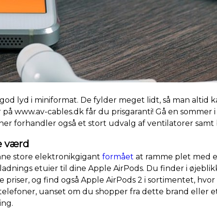
d lyd i miniformat. De fylder meget lidt, så man altid ka
på www.av-cables.dk får du prisgaranti! Gå en sommer i
r forhandler også et stort udvalg af ventilatorer samt 
e værd
nne store elektronikgigant
formået
at ramme plet med e
dnings etuier til dine Apple AirPods. Du finder i øjeblik
ve priser, og find også Apple AirPods 2 i sortimentet, hvor
telefoner, uanset om du shopper fra dette brand eller et
ing.