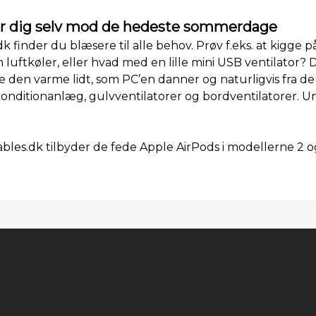
rsvar dig selv mod de hedeste sommerdage
dk finder du blæsere til alle behov. Prøv f.eks. at kigge 
luftkøler, eller hvad med en lille mini USB ventilator?
je den varme lidt, som PC’en danner og naturligvis fra d
conditionanlæg, gulvventilatorer og bordventilatorer. U
ables.dk tilbyder de fede Apple AirPods i modellerne 2 og 