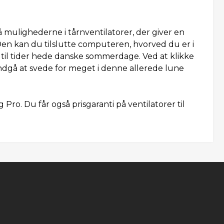
på mulighederne i tårnventilatorer, der giver en
 Den kan du tilslutte computeren, hvorved du er i
e til tider hede danske sommerdage. Ved at klikke
ndgå at svede for meget i denne allerede lune
Pro. Du får også prisgaranti på ventilatorer til