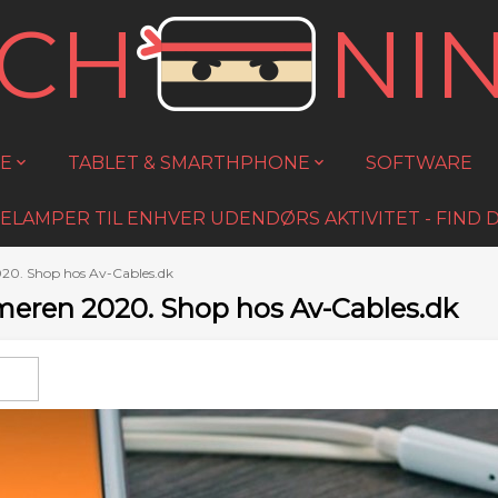
ECH
NI
E
TABLET & SMARTHPHONE
SOFTWARE
ELAMPER TIL ENHVER UDENDØRS AKTIVITET - FIND
020. Shop hos Av-Cables.dk
mmeren 2020. Shop hos Av-Cables.dk